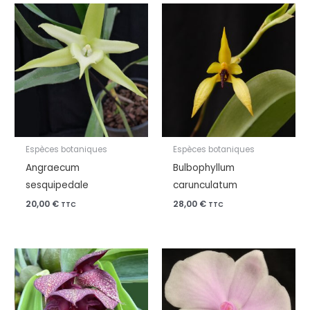
Espèces botaniques
Espèces botaniques
Angraecum
Bulbophyllum
sesquipedale
carunculatum
20,00
€
28,00
€
TTC
TTC