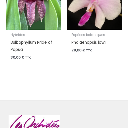
Hybrides
Espèces botaniques
Bulbophyllum Pride of
Phalaenopsis lowii
Papua
28,00
€
TTC
30,00
€
TTC