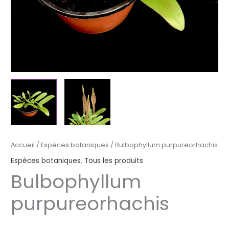
Accueil
/
Espèces botaniques
/ Bulbophyllum purpureorhachis
Espèces botaniques
,
Tous les produits
Bulbophyllum
purpureorhachis