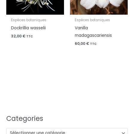
Espèces botaniques
Espèces botaniques
Dockrillia wasselii
Vanilla
madagascariensis
32,00
€
TTC
60,00
€
TTC
Categories
Sélectionner une catégorie